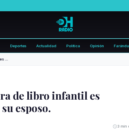
Deportes
Actualidad
Política
Opinión
Farándu
Del duelo a la cárcel: autora de libro infantil es condenada por asesinar a su esposo.
ra de libro infantil es
 su esposo.
3 min 