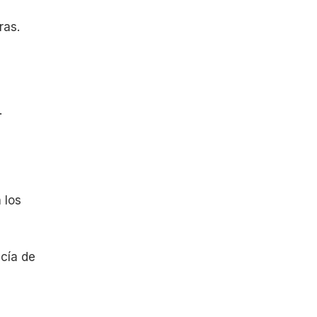
ras.
.
 los
ecía de