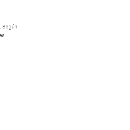
s. Según
es