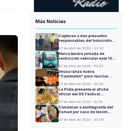
Más Noticias
Capturan a dos presuntos
responsables del homicidio
de joven en el suroriente de
07 de Abril de 2026 - 03:34
Neiva
Neiva tendrá jornada de
restricción vehicular este 10
de abril
07 de Abril de 2026 - 03:27
Imusa lanza nueva
“Cambiatón” para reciclar
sartenes en Colombia
07 de Abril de 2026 - 03:20
La Plata presenta el afiche
oficial del 69 Festival
Folclórico y Sampedrino
07 de Abril de 2026 - 03:16
Condenan a exintegrante del
Esmad por caso de lesión
ocular durante el paro nacional
07 de Abril de 2026 - 03:09